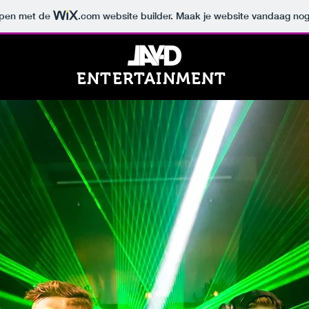
orpen met de
.com
website builder. Maak je website vandaag nog
ENTERTAINMENT